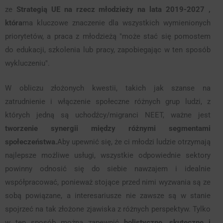
ze
Strategią UE na rzecz młodzieży na lata 2019-2027
,
która
ma kluczowe znaczenie dla wszystkich wymienionych
priorytetów, a praca z młodzieżą "może stać się pomostem
do edukacji, szkolenia lub pracy, zapobiegając w ten sposób
wykluczeniu".
W obliczu złożonych kwestii, takich jak szanse na
zatrudnienie i włączenie społeczne różnych grup ludzi, z
których jedną są uchodźcy/migranci NEET, ważne jest
tworzenie synergii między różnymi segmentami
społeczeństwa.
Aby upewnić się, że ci młodzi ludzie otrzymają
najlepsze możliwe usługi, wszystkie odpowiednie sektory
powinny odnosić się do siebie nawzajem i idealnie
współpracować, ponieważ stojące przed nimi wyzwania są ze
sobą powiązane, a interesariusze nie zawsze są w stanie
spojrzeć na tak złożone zjawiska z różnych perspektyw. Tylko
w ten sposób można zapewnić
holistyczne, skuteczne i